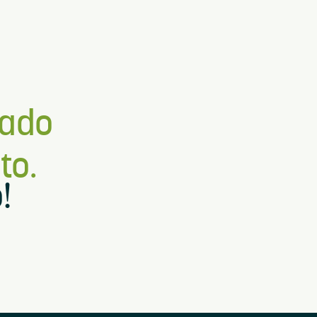
nado
to.
!