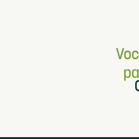
Voc
pa