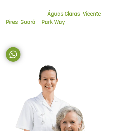
quem você ama.
Águas Claras
Vicente
Atendemos em
,
Pires
Guará
Park Way
,
e
, sempre com o
mesmo padrão de qualidade da rede
Acuidar.